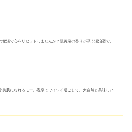
様
は、北の秘湯で心をリセットしませんか？硫黄泉の香りが漂う湯治宿で、
様
増❗️美肌になれるモール温泉でワイワイ過ごして。大自然と美味しい
様