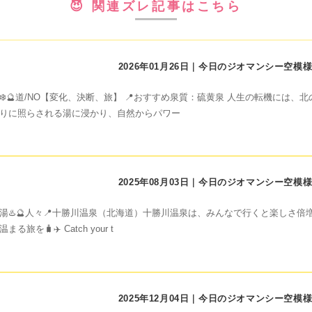
😈 関連ズレ記事はこちら
2026年01月26日｜今日のジオマンシー空模
❄️🔮道/NO【変化、決断、旅】 📍おすすめ泉質：硫黄泉 人生の転機に
りに照らされる湯に浸かり、自然からパワー
2025年08月03日｜今日のジオマンシー空模
湯♨️🔮人々📍十勝川温泉（北海道）十勝川温泉は、みんなで行くと楽しさ倍
🧳✈️ Catch your t
2025年12月04日｜今日のジオマンシー空模