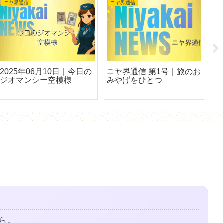
ニヤ界通信
ニヤ界通信
ニ
2025年06月10日｜今日の
ニヤ界通信 第1号｜旅のお
ニ
ジオマンシー空模様
みやげをひとつ
マ
す
ら。