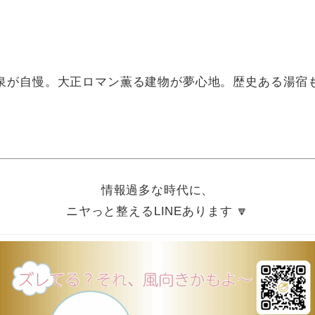
泉が自慢。大正ロマン薫る建物が夢心地。歴史ある湯宿
情報過多な時代に、
ニヤっと整えるLINEあります 🔽