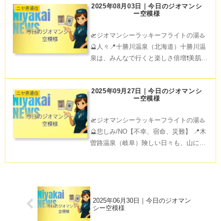
2025年08月03日｜今日のジオマンシ
予感✨ 地元名物のみかんでエネルギーチ
ニヤ界通信
ー空模様
ャージ💕 周辺
🛫ジオマンシーラッキーフライトの湯♨️
🔮人々📍十勝川温泉（北海道）十勝川温
泉は、みんなで行くと楽しさ倍増❗️美肌に
なれるモール温泉でワイワイ過ごして。
大自然と美味しい十勝グルメも満喫でき
2025年09月27日｜今日のジオマンシ
る、心も体も温まる旅を🧳✈️ Catch your
ニヤ界通信
ー空模様
t
🛫ジオマンシーラッキーフライトの湯♨️
🔮悲しみ/NO【不幸、宿命、災難】 📍木
曽路温泉（岐阜）険しい日々も、山に囲
まれた木曽路温泉で歴史と自然が織りな
す静けさが、心を穏やかにしてくれま
す。お昼は天文台見学、夜は星空ウォッ
チングで希望を見出そ
2025年06月30日｜今日のジオマン
シー空模様