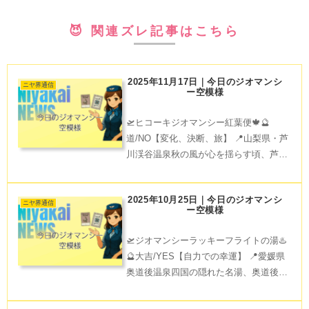
😈 関連ズレ記事はこちら
2025年11月17日｜今日のジオマンシ
ニヤ界通信
ー空模様
🛫ヒコーキジオマンシー紅葉便🍁🔮
道/NO【変化、決断、旅】 📍山梨県・芦
川渓谷温泉秋の風が心を揺らす頃、芦川
渓谷ではモミジが色を変える旅。日常を
少し横に置いて、紅葉に彩られた露天風
2025年10月25日｜今日のジオマンシ
呂で胸いっぱいの深呼吸を。でも迷いの
ニヤ界通信
ー空模様
時期でもあります。運命の
🛫ジオマンシーラッキーフライトの湯♨️
🔮大吉/YES【自力での幸運】 📍愛媛県
奥道後温泉四国の隠れた名湯、奥道後温
泉。歴史ある古湯で源泉かけ流しの贅沢
なお湯に浸かれば、才能も運も開花する