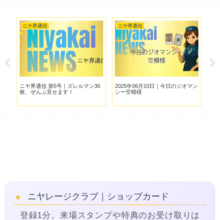
ニヤ界通信
ニヤ界通信
ニ
記
ニヤ界通信 第5号｜ズレルマン36
2025年06月10日｜今日のジオマン
ニ
を
枚、ぜんぶ見せます！
シー空模様
どう使う
＆
ニヤレージクラブ｜ショップカード
登録1分。来場スタンプや特典のお受け取りは