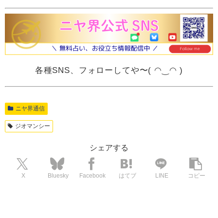
各種SNS、フォローしてや〜( ◠‿◠ )
ニヤ界通信
ジオマンシー
シェアする
X
Bluesky
Facebook
はてブ
LINE
コピー