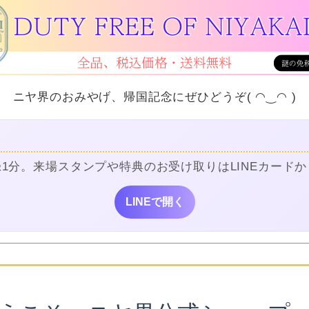
ニヤ界のおみやげ、帰国記念にぜひどうぞ( ◠‿◠ )
録1分。来場スタンプや特典のお受け取りはLINEカードか
LINEで開く