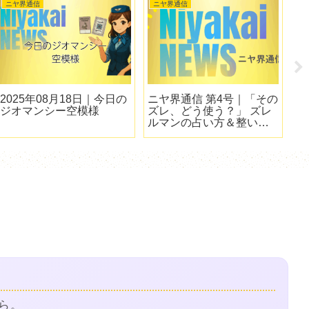
ニヤ界通信
ニヤ界通信
ニ
2025年08月18日｜今日の
ニヤ界通信 第4号｜「その
【
ジオマンシー空模様
ズレ、どう使う？」 ズレ
ヤ
ルマンの占い方＆整いガ
生
イド
ヤ
ら。