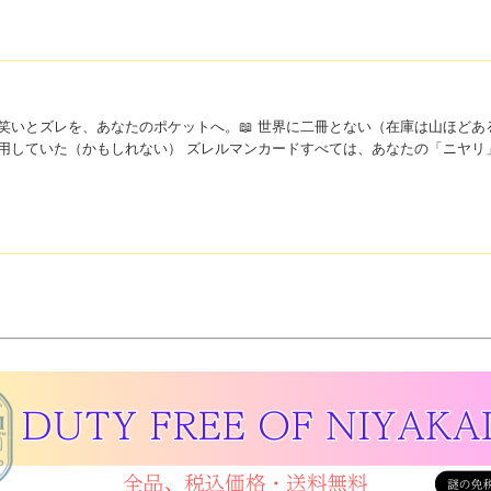
AKAI™──笑いとズレを、あなたのポケットへ。📖 世界に二冊とない（在庫は山ほど
も使用していた（かもしれない） ズレルマンカードすべては、あなたの「ニヤ