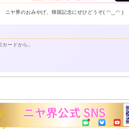
ニヤ界のおみやげ、帰国記念にぜひどうぞ( ◠‿◠ )
Eカードから。