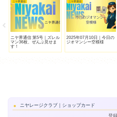
ニヤ界通信
ニヤ界通信
の
ニヤ界通信 第5号｜ズレル
2025年07月10日｜今日の
マン36枚、ぜんぶ見せま
ジオマンシー空模様
す！
ニヤレージクラブ｜ショップカード
登