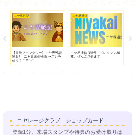
ニヤ界戦記
ニヤ界通信
ニ
マン
【冒険ファンタジー】ニヤ界戦記
ニヤ界通信 第5号｜ズレルマン36
20
第1話｜ニヤ界誕生物語 〜ズレを
枚、ぜんぶ見せます！
シ
超えてニヤへ〜
ニヤレージクラブ｜ショップカード
登録1分。来場スタンプや特典のお受け取りは