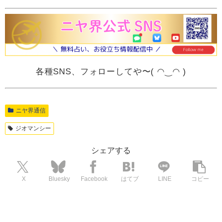
各種SNS、フォローしてや〜( ◠‿◠ )
ニヤ界通信
ジオマンシー
シェアする
X
Bluesky
Facebook
はてブ
LINE
コピー