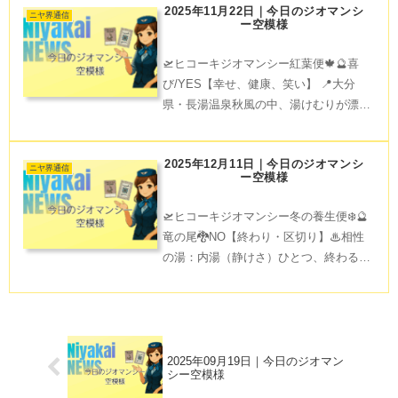
2025年11月22日｜今日のジオマンシ
追い風が吹くでしょう。Have a gentle f
ニヤ界通信
ー空模様
🛫ヒコーキジオマンシー紅葉便🍁🔮喜
び/YES【幸せ、健康、笑い】 📍大分
県・長湯温泉秋風の中、湯けむりが漂う
長湯温泉で心地よいひとときを。笑顔が
伝わると、周りも喜びに包まれますね。
2025年12月11日｜今日のジオマンシ
木の葉が舞う風景と共に、小さな幸運が
ニヤ界通信
ー空模様
手を振るかもしれません。
🛫ヒコーキジオマンシー冬の養生便❄️🔮
竜の尾🐉NO【終わり・区切り】♨相性
の湯：内湯（静けさ）ひとつ、終わる流
れが静かに訪れる。気持ちをやさしく整
える、余白をつくる時間に。🫧整え：今
日は眼精疲労をほぐして。温かい蒸しタ
オルがよく効くよ。✈️
2025年09月19日｜今日のジオマン
シー空模様