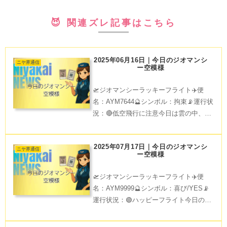
😈 関連ズレ記事はこちら
2025年06月16日｜今日のジオマンシ
ニヤ界通信
ー空模様
🛫ジオマンシーラッキーフライト✈️便
名：AYM7644🔮シンボル：拘束📡運行状
況：🔴低空飛行に注意今日は雲の中、旅
がゆっくり進むかも。小休止する勇気
を。次のターミナルに備えて、心もふん
2025年07月17日｜今日のジオマンシ
わりと整えて。Have a gentle flight.
ニヤ界通信
ー空模様
🛫ジオマンシーラッキーフライト✈️便
名：AYM9999🔮シンボル：喜び/YES📡
運行状況：🟢ハッピーフライト今日の旅
路は楽しいサプライズが待っています。
笑顔をシェアすることで、もっと幸運の