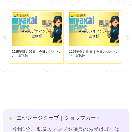
ニヤ界通信
ニヤ界通信
ニ
、
2025年06月01日｜今日のジオマン
2025年06月04日｜今日のジオマン
ニヤ
シー空模様
シー空模様
枚
ニヤレージクラブ｜ショップカード
登録1分。来場スタンプや特典のお受け取りは