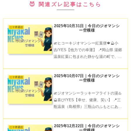
😈 関連ズレ記事はこちら
2025年10月31日｜今日のジオマンシ
ニヤ界通信
ー空模様
🛫ヒコーキジオマンシー紅葉便🍁🔮小
吉/YES【他力での幸運】 📍岡山県 湯郷
温泉紅葉に包まれた静かな湯の町で、ふ
と見つけた雑貨屋さん、気まぐれに入っ
たカフェ☕️そんな“小さな偶然”が、あな
2025年10月07日｜今日のジオマンシ
たにやさしく微笑みかけてくれそう😇✈️
ニヤ界通信
ー空模様
Catch
🛫ジオマンシーラッキーフライトの湯♨️
🔮喜び/YES【幸せ、健康、笑い】 📍三
瓶温泉（島根県）三瓶山のふもとにある
名湯。自然豊かな環境で、身も心もリフ
レッシュ！天空の星降るリフト🚠にも乗
2025年12月22日｜今日のジオマンシ
ってみて。♨️あがりは地元名産の地酒も
ニヤ界通信
ー空模様