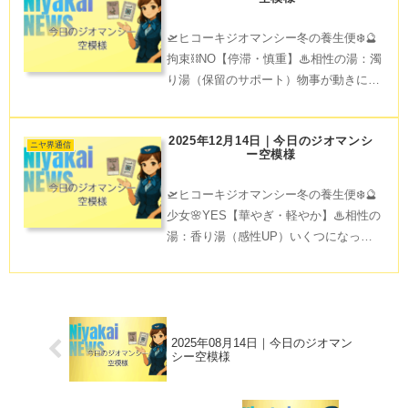
楽しめますよ🍶✨
🛫ヒコーキジオマンシー冬の養生便❄️🔮
拘束⛓️NO【停滞・慎重】♨相性の湯：濁
り湯（保留のサポート）物事が動きにく
い日。濁り湯の曖昧さが、焦りをやわら
げ“保留”を味方に変える。急がず、静か
2025年12月14日｜今日のジオマンシ
に整えて。💤整え：額の力を抜くと、心
ニヤ界通信
ー空模様
の詰まりが流れて
🛫ヒコーキジオマンシー冬の養生便❄️🔮
少女🌸YES【華やぎ・軽やか】♨相性の
湯：香り湯（感性UP）いくつになって
も、可愛らしさを忘れずに😇 精油を一
滴垂らして香りのある湯気🧖‍♀️を楽しん
で。🌸整え：耳の後ろをゆるくマッサー
ジして、巡りアッ
2025年08月14日｜今日のジオマン
シー空模様