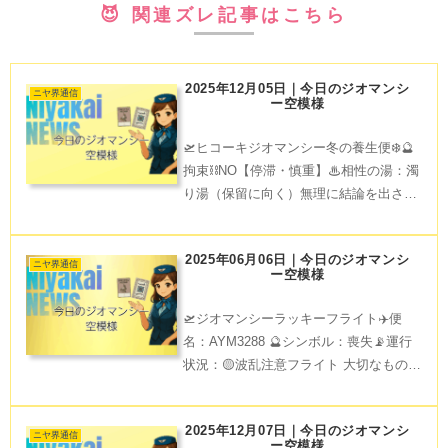
😈 関連ズレ記事はこちら
2025年12月05日｜今日のジオマンシ
ニヤ界通信
ー空模様
🛫ヒコーキジオマンシー冬の養生便❄️🔮
拘束⛓️NO【停滞・慎重】♨相性の湯：濁
り湯（保留に向く）無理に結論を出さな
くていい日。濁り湯は曖昧さを抱えたま
ま心身を整える力がある。“とどまる”が
2025年06月06日｜今日のジオマンシ
最適。💤整え：今日は肩をすくめない意
ニヤ界通信
ー空模様
識だけで、気の滞
🛫ジオマンシーラッキーフライト✈️便
名：AYM3288 🔮シンボル：喪失📡運行
状況：🟡波乱注意フライト 大切なものと
のお別れがあるかも。でも、新しい旅立
ちのチャンスも一緒に現れるよ。失った
2025年12月07日｜今日のジオマンシ
分だけ、心が軽くなることも。 Have a
ニヤ界通信
ー空模様