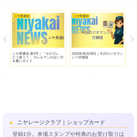
ニヤ界通信
ニヤ界通信
ニ
マン
ニヤ界通信 第4号｜「そのズレ、
2025年06月08日｜今日のジオマン
20
どう使う？」 ズレルマンの占い方
シー空模様
シ
＆整いガイド
ニヤレージクラブ｜ショップカード
登録1分。来場スタンプや特典のお受け取りは