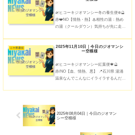
gent
🛫ヒコーキジオマンシー冬の養生便❄️🔮
赤❤️NO【情熱・熱】♨相性の湯：熱め
の湯（クールダウン）気持ちが先に走り
やすい日。熱めの湯でしっかり汗を出す
と、感情の熱が落ち着く。冷静さを忘れ
2025年11月10日｜今日のジオマンシ
ずにね。🌿整え：ミント系の香りを少
ニヤ界通信
ー空模様
し。頭の熱がスッと下が
🛫ヒコーキジオマンシー紅葉便🍁🔮
赤/NO【血、情熱、悪】 📍石川県 湯涌
温泉なんでこんなにイライラするんだろ
う。そう思った日は、湯涌温泉の赤湯に
ゆっくり浸かるのがいいかも♨️燃える紅
葉に負けないくらい、あなたの中にも、
消えない情熱があるんだ
2025年08月04日｜今日のジオマン
シー空模様