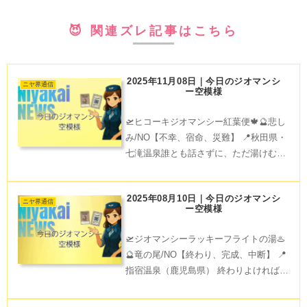
😈 関連ズレ記事はこちら
2025年11月08日｜今日のジオマンシ
ニヤ界通信
ー空模様
🛫ヒコーキジオマンシー紅葉便🍁🔮悲し
み/NO【不幸、宿命、災難】 📍秋田県・
七滝温泉誰とも話さずに、ただ湯けむり
の中にいたい日がある。七滝温泉の静け
さは、そんな心にそっと寄り添ってくれ
2025年08月10日｜今日のジオマンシ
る。涙を隠す必要のない場所で、少しず
ニヤ界通信
ー空模様
つ、次の景色を思い描
🛫ジオマンシーラッキーフライトの湯♨️
🔮竜の尾/NO【終わり、完成、中断】 📍
指宿温泉（鹿児島県） 終わりよければ全
てよし！指宿温泉の砂むし風呂で身も心
も軽くして、未来を描くひと時を過ごし