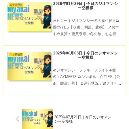
2026年01月29日｜今日のジオマンシ
てみませんか。🍵湯上がりに黒豚しゃぶ
ニヤ界通信
ー空模様
しゃぶでご当地グ
🛫ヒコーキジオマンシー冬の養生便❄️🔮
獲得/YES【収穫、利益、豊穣】 📍おす
すめ泉質：硫黄泉寒い冬の旅、心を豊か
にする出会いが待っているかもしれませ
ん。硫黄泉で日々の疲れを癒しながら、
2025年06月03日｜今日のジオマンシ
地元のあたたかいごちそうに心もお腹も
ニヤ界通信
ー空模様
満たし、観光名所で
🛫ジオマンシーラッキーフライト✈️便
名：AYM6613 🔮シンボル：白/YES【公
正、純潔、善】 📡運行状況：🟢クリアス
カイフライト誠実に対応すれば青空のよ
うなクリアな解決が可能。旅行は運気向
上の鍵。夢の旅先で自分磨きを。貯金も
自然と増えま
2025年07月21日｜今日のジオマン
シー空模様