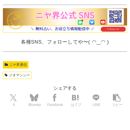
各種SNS、フォローしてや〜( ◠‿◠ )
ニヤ界通信
ジオマンシー
シェアする
X
Bluesky
Facebook
はてブ
LINE
コピー