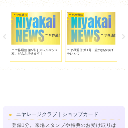
ニヤ界通信
ニヤ界通信
ニ
マン
ニヤ界通信 第5号｜ズレルマン36
ニヤ界通信 第1号｜旅のおみやげ
【
枚、ぜんぶ見せます！
をひとつ
第4
モ
ニヤレージクラブ｜ショップカード
登録1分。来場スタンプや特典のお受け取りは