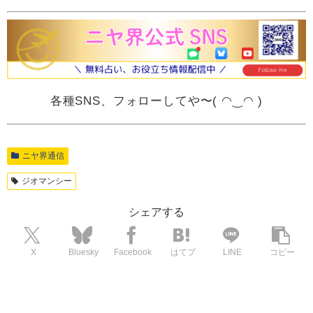
各種SNS、フォローしてや〜( ◠‿◠ )
ニヤ界通信
ジオマンシー
シェアする
X
Bluesky
Facebook
はてブ
LINE
コピー