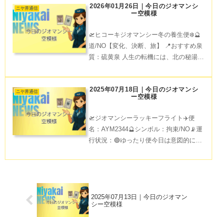
2026年01月26日｜今日のジオマンシ
を。散策には恋の橋めぐりで良縁祈願❣️
ニヤ界通信
ー空模様
がおすすめコース
🛫ヒコーキジオマンシー冬の養生便❄️🔮
道/NO【変化、決断、旅】 📍おすすめ泉
質：硫黄泉 人生の転機には、北の秘湯で
心をリセットしませんか？硫黄泉の香り
が漂う湯治宿で、ゆったりとしたひとと
2025年07月18日｜今日のジオマンシ
きを。月明かりに照らされる湯に浸か
ニヤ界通信
ー空模様
り、自然からパワー
🛫ジオマンシーラッキーフライト✈️便
名：AYM2344🔮シンボル：拘束/NO📡運
行状況：🟢ゆったり便今日は意図的にペ
ースダウンがおすすめ。風に揺られなが
ら、頭の中もクリアに。絆があなたを支
えていることを感じてみて。Have a
gentle
2025年07月13日｜今日のジオマン
シー空模様