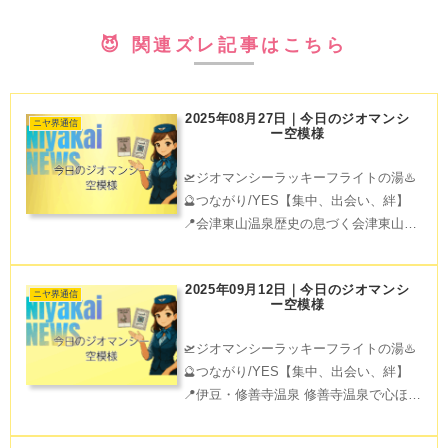
😈 関連ズレ記事はこちら
2025年08月27日｜今日のジオマンシ
ニヤ界通信
ー空模様
🛫ジオマンシーラッキーフライトの湯♨️
🔮つながり/YES【集中、出会い、絆】
📍会津東山温泉歴史の息づく会津東山温
泉で、プライベートな貸切風呂を楽しも
う❗友人や恋人と一緒に、より深い絆をつ
2025年09月12日｜今日のジオマンシ
くる特別な時間も◎ 美味しい会津のグル
ニヤ界通信
ー空模様
メもお忘れなく
🛫ジオマンシーラッキーフライトの湯♨️
🔮つながり/YES【集中、出会い、絆】
📍伊豆・修善寺温泉 修善寺温泉で心ほぐ
れる絆の時を。貸切風呂でのんびり浸か
りながら、湯けむり越しに新たな発見