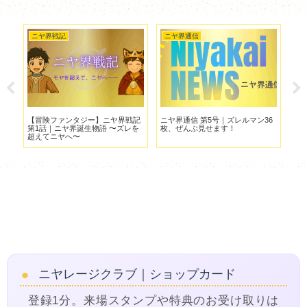
ニヤ界戦記
ニヤ界通信
ニ
マン
【冒険ファンタジー】ニヤ界戦記
ニヤ界通信 第5号｜ズレルマン36
20
第1話｜ニヤ界誕生物語 〜ズレを
枚、ぜんぶ見せます！
シ
超えてニヤへ〜
ニヤレージクラブ｜ショップカード
登録1分。来場スタンプや特典のお受け取りは